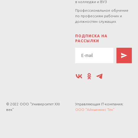
в колледжи и ВУЗ
Профессиональное обучение
по профессиям рабочих и
должностям служащих
.
ПОДПИСКА НА
РАССЫЛКИ
© 2022 ООО "Университет XXI
Управляющая IT-компания:
век"
ООО "Айкьюникс Тек"