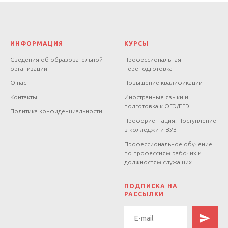
нормы конфессий, методология
теологии и сравнительно-
теологические исследования,
ИНФОРМАЦИЯ
КУРСЫ
учения о соотношении веры и
разума и отношения к науке,
Сведения об образовательной
Профессиональная
организации
переподготовка
осмысление проблем личности,
О нас
Повышение квалификации
актуальных проблем
Контакты
Иностранные языки и
современности и исторического
подготовка к ОГЭ/ЕГЭ
Политика конфиденциальности
процесса, изучение религиозного
Профориентация. Поступление
фактора в политике, а также
в колледжи и ВУЗ
религиозные обряды и
Профессиональное обучение
по профессиям рабочих и
религиозное воспитание.
должностям служащих
Программа профессиональной
переподготовки рассматривает
.
ПОДПИСКА НА
РАССЫЛКИ
большой круг вопросов, связанных
с особенностями психолого-
педагогической работы со