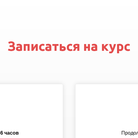
Записаться на курс
Записаться на курс
36 часов
72 часа
Продолж
Продол