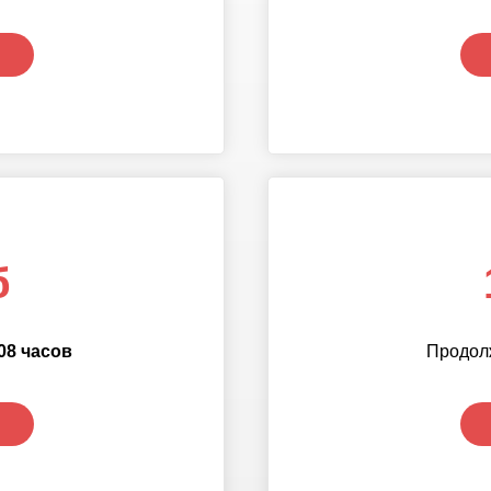
б
08 часов
Продол