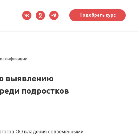
Подобрать курс
квалификации
по выявлению
среди подростков
дагогов ОО владения современными