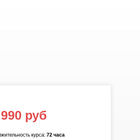
1 390 руб
990 руб
ительность курса:
жительность курса:
108 часов
72 часа