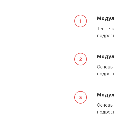
Модул
Теорет
подрост
Модул
Основы
подрост
Модул
Основы
подрост