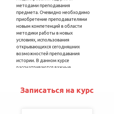
методами преподавания
предмета. Очевидно необходимо
приобретение преподавателями
новым компетенций в области
методики работы в новых
условиях, использования
открывающихся сегодняшних
возможностей преподавания
истории. В данном курсе
рассматриваются важные
тенденции в профессиональной
деятельности учителя истории с
применением современной
Записаться на курс
Записаться на курс
технологий моделирования
уроков.