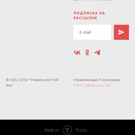
.
ПОДПИСКА НА
РАССЫЛКИ
© 2022 ООО "Университет XXI
Управляющая IT-компания:
век"
ООО "Айкьюникс Тек"
Tilda
Made on